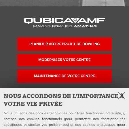
PLANIFIER VOTRE PROJET DE BOWLING
MODERNISER VOTRE CENTRE
MAINTENANCE DE VOTRE CENTRE
NOUS ACCORDONS DE L'IMPORTANCE À
VOTRE VIE PRIVÉE
Facebook
Instagram
YouTube
Suivez-nous sur
Nous utilisons des cookies techniques pour faire fonctionner notre site, y
compris des cookies fonctionnels (pour permettre des fonctionnalités
spécifiques et stocker vos préférences) et des cookies analytiques (pour
QUBICAAMF WORLDWIDE LLC
Produits