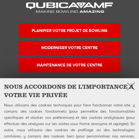
PLANIFIER VOTRE PROJET DE BOWLING
MODERNISER VOTRE CENTRE
MAINTENANCE DE VOTRE CENTRE
NOUS ACCORDONS DE L'IMPORTANCE À
VOTRE VIE PRIVÉE
Facebook
Instagram
YouTube
Suivez-nous sur
Nous utilisons des cookies techniques pour faire fonctionner notre site, y
compris des cookies fonctionnels (pour permettre des fonctionnalités
spécifiques et stocker vos préférences) et des cookies analytiques (pour
QUBICAAMF WORLDWIDE LLC
Produits
effectuer des analyses sur les visites sous forme anonyme et agrégée). En
40 rue Jacques Ibert
Entreprise
outre, nous utilisons des cookies de profilage ou des technologies
92300 Levallois-Perret:
Galerie
similaires, y compris des cookies tiers (pour personnaliser nos services,
Téléphone : 0140899470
Actualités