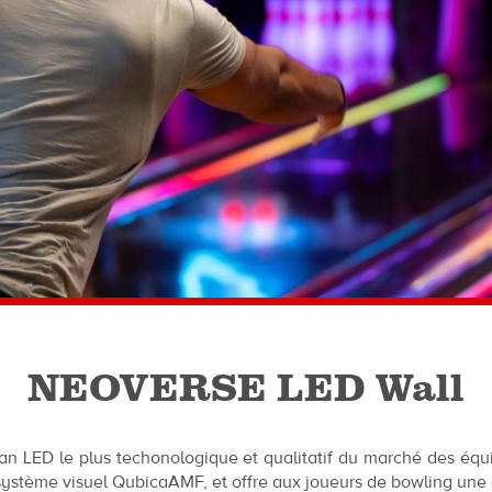
NEOVERSE LED Wall
an LED le plus techonologique et qualitatif du marché des éq
osystème visuel QubicaAMF, et offre aux joueurs de bowling une 