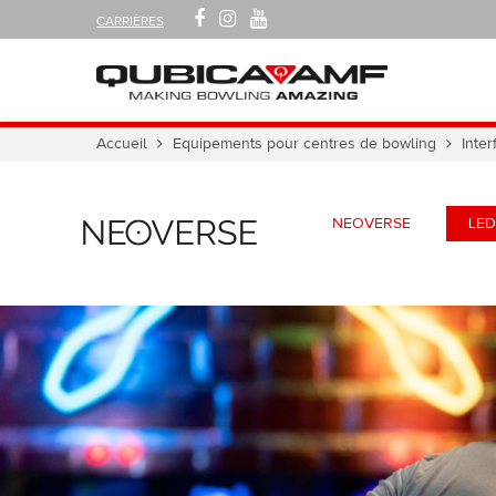
SUIVEZ-
FACEBOOK
INSTAGRAM
YOUTUBE
CARRIÈRES
NOUS
SUR
Navigation
Vous
Accueil
Equipements pour centres de bowling
Inte
êtes
ici :
NEOVERSE
LED