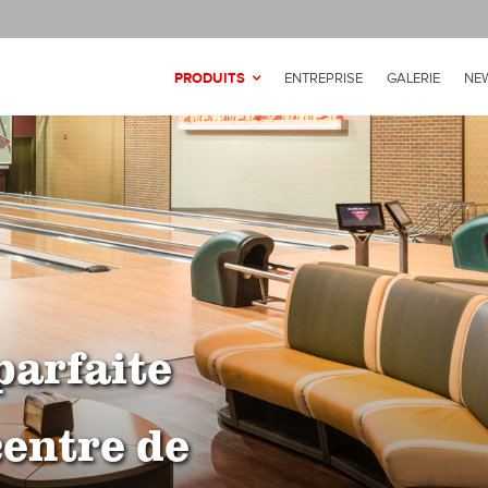
PRODUITS
ENTREPRISE
GALERIE
NE
parfaite
centre de