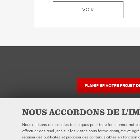
VOIR
PLANIFIER VOTRE PROJET 
NOUS ACCORDONS DE L'IM
QUBICAAMF WORLDWIDE LLC
Produits
Nous utilisons des cookies techniques pour faire fonctionner notre 
40 rue Jacques Ibert
Entreprise
effectuer des analyses sur les visites sous forme anonyme et agrégé
92300 Levallois-Perret:
Galerie
Téléphone : 0140899470
Actualités
réaliser des publicités et proposer des contenus ciblés en fonction d