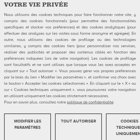
VOTRE VIE PRIVÉE
Facebook
Instagram
YouTube
Suivez-nous sur
Nous utilisons des cookies techniques pour faire fonctionner notre site, y
compris des cookies fonctionnels (pour permettre des fonctionnalités
spécifiques et stocker vos préférences) et des cookies analytiques (pour
QUBICAAMF WORLDWIDE LLC
Produits
effectuer des analyses sur les visites sous forme anonyme et agrégée). En
40 rue Jacques Ibert
Entreprise
outre, nous utilisons des cookies de profilage ou des technologies
92300 Levallois-Perret:
Galerie
similaires, y compris des cookies tiers (pour personnaliser nos services,
Téléphone : 0140899470
Actualités
réaliser des publicités et proposer des contenus ciblés en fonction des
eShop
préférences indiquées lors de votre navigation). Les cookies de profilage
sont facultatifs et ne sont utilisés que lorsque vous les avez acceptés en
Contacts
cliquant sur « Tout autoriser ». Vous pouvez gérer vos propres préférences
Formulaires FDS
par le biais du lien « Modifier les paramètres », et confirmer vos choix avec
Politique de confidentialité
le bouton « Accepter les cookies sélectionnés ». En cliquant sur le « X » ou
Politique en matière de cookies
Configuration des cookies
sur « Cookies techniques uniquement », vous poursuivrez votre navigation
Rapports De Dénonciation
en utilisant uniquement les cookies strictement nécessaires.
Portail Client
Pour en savoir plus, consultez notre
politique de confidentialité
.
MODIFIER LES
TOUT AUTORISER
COOKIES
QubicaAMF Europe spa - Via della Croce Coperta, 15 40128 Bologna, Italy - VAT
COOKIES TECHNIQUES
PARAMÈTRES
TECHNIQUE
IT04320910377
UNIQUEME
Ces cookies sont strictement nécessaires pour que le site web fonctionne ou