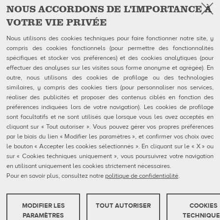
NOUS ACCORDONS DE L'IMPORTANCE À
VOTRE VIE PRIVÉE
Facebook
Instagram
YouTube
Suivez-nous sur
Nous utilisons des cookies techniques pour faire fonctionner notre site, y
compris des cookies fonctionnels (pour permettre des fonctionnalités
spécifiques et stocker vos préférences) et des cookies analytiques (pour
QUBICAAMF WORLDWIDE LLC
Produits
effectuer des analyses sur les visites sous forme anonyme et agrégée). En
40 rue Jacques Ibert
Entreprise
outre, nous utilisons des cookies de profilage ou des technologies
92300 Levallois-Perret:
Galerie
similaires, y compris des cookies tiers (pour personnaliser nos services,
Téléphone : 0140899470
Actualités
réaliser des publicités et proposer des contenus ciblés en fonction des
eShop
préférences indiquées lors de votre navigation). Les cookies de profilage
sont facultatifs et ne sont utilisés que lorsque vous les avez acceptés en
Contacts
cliquant sur « Tout autoriser ». Vous pouvez gérer vos propres préférences
Formulaires FDS
par le biais du lien « Modifier les paramètres », et confirmer vos choix avec
Politique de confidentialité
Politique en matière de cookies
le bouton « Accepter les cookies sélectionnés ». En cliquant sur le « X » ou
Configuration des cookies
sur « Cookies techniques uniquement », vous poursuivrez votre navigation
Rapports De Dénonciation
en utilisant uniquement les cookies strictement nécessaires.
Portail Client
Pour en savoir plus, consultez notre
politique de confidentialité
.
MODIFIER LES
TOUT AUTORISER
COOKIES
QubicaAMF Europe spa - Via della Croce Coperta, 15 40128 Bologna, Italy - VAT
COOKIES TECHNIQUES
PARAMÈTRES
TECHNIQUE