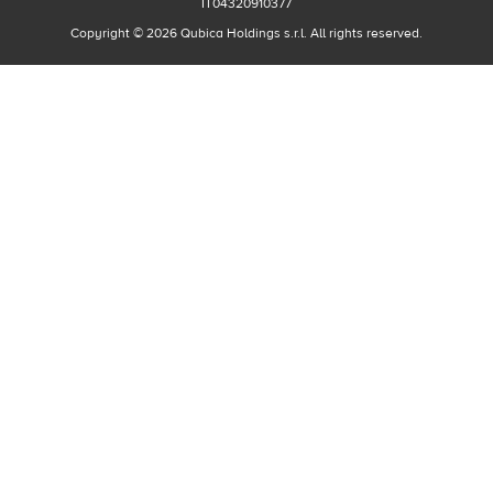
IT04320910377
Copyright © 2026 Qubica Holdings s.r.l. All rights reserved.