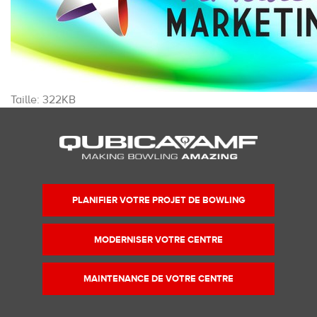
Cliquez
Taille: 322KB
pour
voir
l'image
dans
sa
taille
PLANIFIER VOTRE PROJET DE BOWLING
originale…
MODERNISER VOTRE CENTRE
MAINTENANCE DE VOTRE CENTRE