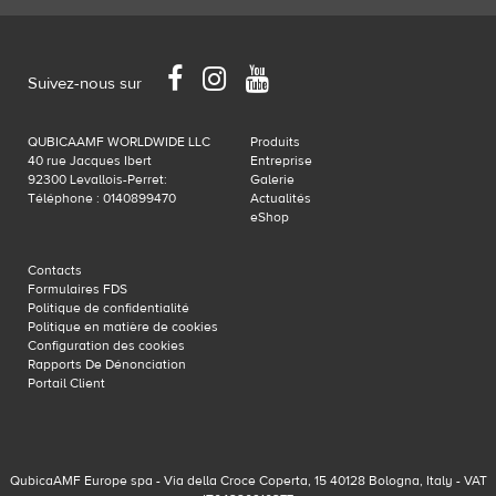
Facebook
Instagram
YouTube
Suivez-nous sur
QUBICAAMF WORLDWIDE LLC
Produits
40 rue Jacques Ibert
Entreprise
92300 Levallois-Perret:
Galerie
Téléphone : 0140899470
Actualités
eShop
Contacts
Formulaires FDS
Politique de confidentialité
Politique en matière de cookies
Configuration des cookies
Rapports De Dénonciation
Portail Client
QubicaAMF Europe spa - Via della Croce Coperta, 15 40128 Bologna, Italy - VAT