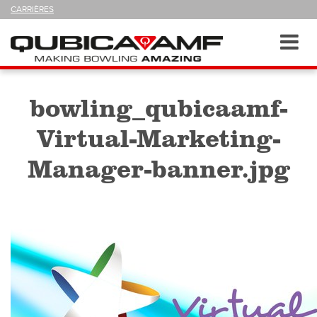
SUIVEZ-
CARRIÈRES
NOUS
SUR
Navigation
Toggl
navig
bowling_qubicaamf-
Virtual-Marketing-
Manager-banner.jpg