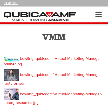
SUIVEZ-
CARRIÈRES
NOUS
SUR
Navigation
Toggl
navig
VMM
bowling_qubicaamf-Virtual-Marketing-Manager-
banner.jpg
bowling_qubicaamf-Virtual-Marketing-Manager-
features.jpg
bowling_qubicaamf-Virtual-Marketing-Manager-
library-resources.jpg