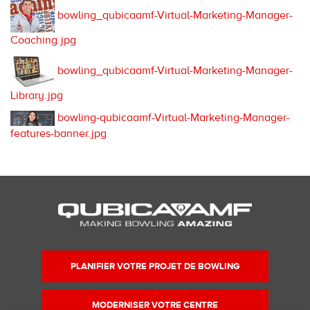
bowling_qubicaamf-Virtual-Marketing-Manager-
Coaching.jpg
bowling_qubicaamf-Virtual-Marketing-Manager-
Library.jpg
bowling-qubicaamf-Virtual-Marketing-Manager-
features-banner.jpg
PLANIFIER VOTRE PROJET DE BOWLING
MODERNISER VOTRE CENTRE