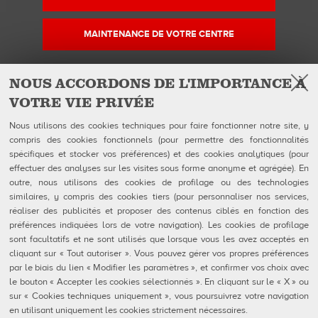
MAINTENANCE DE VOTRE CENTRE
NOUS ACCORDONS DE L'IMPORTANCE À
VOTRE VIE PRIVÉE
Facebook
Instagram
YouTube
Suivez-nous sur
Nous utilisons des cookies techniques pour faire fonctionner notre site, y
compris des cookies fonctionnels (pour permettre des fonctionnalités
spécifiques et stocker vos préférences) et des cookies analytiques (pour
QUBICAAMF WORLDWIDE LLC
Produits
effectuer des analyses sur les visites sous forme anonyme et agrégée). En
40 rue Jacques Ibert
Entreprise
outre, nous utilisons des cookies de profilage ou des technologies
92300 Levallois-Perret:
Galerie
similaires, y compris des cookies tiers (pour personnaliser nos services,
Téléphone : 0140899470
Actualités
réaliser des publicités et proposer des contenus ciblés en fonction des
eShop
préférences indiquées lors de votre navigation). Les cookies de profilage
sont facultatifs et ne sont utilisés que lorsque vous les avez acceptés en
Contacts
cliquant sur « Tout autoriser ». Vous pouvez gérer vos propres préférences
Formulaires FDS
par le biais du lien « Modifier les paramètres », et confirmer vos choix avec
Politique de confidentialité
le bouton « Accepter les cookies sélectionnés ». En cliquant sur le « X » ou
Politique en matière de cookies
Configuration des cookies
sur « Cookies techniques uniquement », vous poursuivrez votre navigation
Rapports De Dénonciation
en utilisant uniquement les cookies strictement nécessaires.