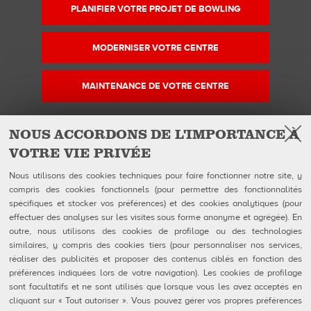
PLANIFIER VOTRE PROJET DE BOWLING
MODERNISER VOTRE CENTRE
MAINTENANCE DE VOTRE CENTRE
NOUS ACCORDONS DE L'IMPORTANCE À
VOTRE VIE PRIVÉE
Facebook
Instagram
YouTube
Suivez-nous sur
Nous utilisons des cookies techniques pour faire fonctionner notre site, y
compris des cookies fonctionnels (pour permettre des fonctionnalités
spécifiques et stocker vos préférences) et des cookies analytiques (pour
QUBICAAMF WORLDWIDE LLC
Produits
effectuer des analyses sur les visites sous forme anonyme et agrégée). En
40 rue Jacques Ibert
Entreprise
outre, nous utilisons des cookies de profilage ou des technologies
92300 Levallois-Perret:
Galerie
similaires, y compris des cookies tiers (pour personnaliser nos services,
Téléphone : 0140899470
Actualités
réaliser des publicités et proposer des contenus ciblés en fonction des
eShop
préférences indiquées lors de votre navigation). Les cookies de profilage
sont facultatifs et ne sont utilisés que lorsque vous les avez acceptés en
Contacts
cliquant sur « Tout autoriser ». Vous pouvez gérer vos propres préférences
Formulaires FDS