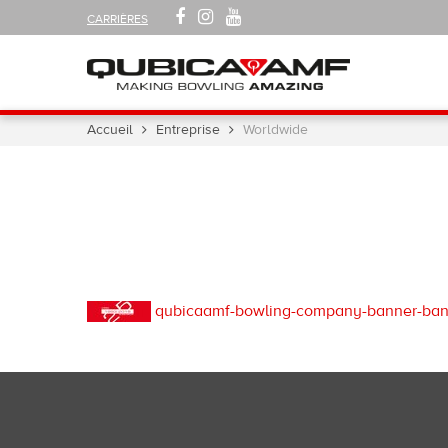
SUIVEZ-
FACEBOOK
INSTAGRAM
YOUTUBE
CARRIÈRES
NOUS
SUR
Navigation
Vous
Accueil
Entreprise
Worldwide
êtes
ici :
qubicaamf-bowling-company-banner-ban