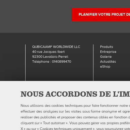
PLANIFIER VOTRE PROJET 
QUBICAAMF WORLDWIDE LLC
Produits
40 rue Jacques Ibert
Entreprise
92300 Levallois-Perret:
Galerie
Téléphone : 0140899470
Actualités
eShop
NOUS ACCORDONS DE L'IM
Qubic
Nous utilisons des cookies techniques pour faire fonctionner notre 
effectuer des analyses sur les visites sous forme anonyme et agrégé
réaliser des publicités et proposer des contenus ciblés en fonction d
cliquant sur « Tout autoriser ». Vous pouvez gérer vos propres préfér
X » ou sur « Cookies techniques uniquement », vous poursuivrez votr