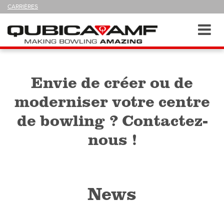
SUIVEZ-
CARRIÈRES
NOUS
SUR
Navigation
Toggl
navig
Envie de créer ou de
moderniser votre centre
de bowling ? Contactez-
nous !
News