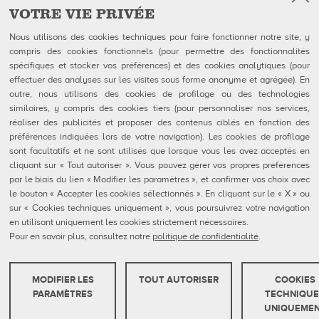
VOTRE VIE PRIVÉE
Facebook
Instagram
YouTube
Suivez-nous sur
Nous utilisons des cookies techniques pour faire fonctionner notre site, y
compris des cookies fonctionnels (pour permettre des fonctionnalités
spécifiques et stocker vos préférences) et des cookies analytiques (pour
QUBICAAMF WORLDWIDE LLC
Produits
effectuer des analyses sur les visites sous forme anonyme et agrégée). En
40 rue Jacques Ibert
Entreprise
outre, nous utilisons des cookies de profilage ou des technologies
92300 Levallois-Perret:
Galerie
similaires, y compris des cookies tiers (pour personnaliser nos services,
Téléphone : 0140899470
Actualités
réaliser des publicités et proposer des contenus ciblés en fonction des
eShop
préférences indiquées lors de votre navigation). Les cookies de profilage
sont facultatifs et ne sont utilisés que lorsque vous les avez acceptés en
Contacts
cliquant sur « Tout autoriser ». Vous pouvez gérer vos propres préférences
Formulaires FDS
par le biais du lien « Modifier les paramètres », et confirmer vos choix avec
Politique de confidentialité
Politique en matière de cookies
le bouton « Accepter les cookies sélectionnés ». En cliquant sur le « X » ou
Configuration des cookies
sur « Cookies techniques uniquement », vous poursuivrez votre navigation
Rapports De Dénonciation
en utilisant uniquement les cookies strictement nécessaires.
Portail Client
Pour en savoir plus, consultez notre
politique de confidentialité
.
MODIFIER LES
TOUT AUTORISER
COOKIES
QubicaAMF Europe spa - Via della Croce Coperta, 15 40128 Bologna, Italy - VAT
COOKIES TECHNIQUES
PARAMÈTRES
TECHNIQUE
IT04320910377
UNIQUEME
Ces cookies sont strictement nécessaires pour que le site web fonctionne ou