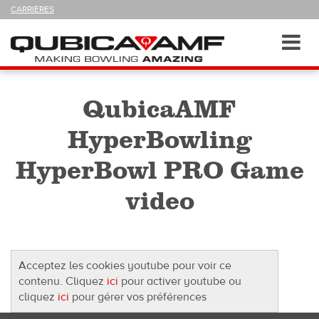
SUIVEZ-
CARRIÈRES
NOUS
SUR
Navigation
Toggl
navig
QubicaAMF
HyperBowling
HyperBowl PRO Game
video
Acceptez les cookies youtube pour voir ce
contenu. Cliquez
ici
pour activer youtube ou
cliquez
ici
pour gérer vos préférences