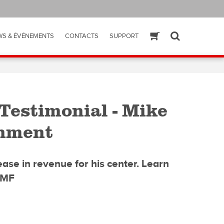
WS & ÉVÉNEMENTS
CONTACTS
SUPPORT
ESHOP
SEARCH
estimonial - Mike
inment
ase in revenue for his center. Learn
AMF