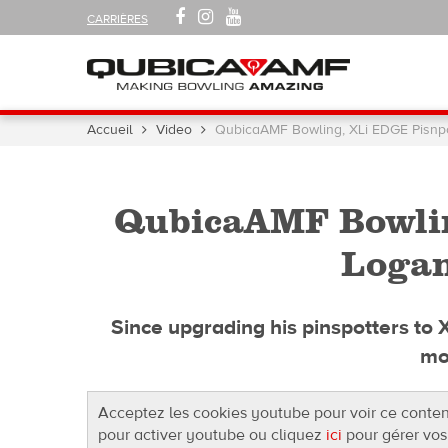
SUIVEZ-
FACEBOOK
INSTAGRAM
YOUTUBE
CARRIÈRES
NOUS
SUR
Navigation
Vous
Accueil
Video
QubicaAMF Bowling, XLi EDGE Pisnpot
êtes
ici :
QubicaAMF Bowlin
Logan
Since upgrading his pinspotters to 
mo
Acceptez les cookies youtube pour voir ce conte
pour activer youtube ou cliquez
ici
pour gérer vos