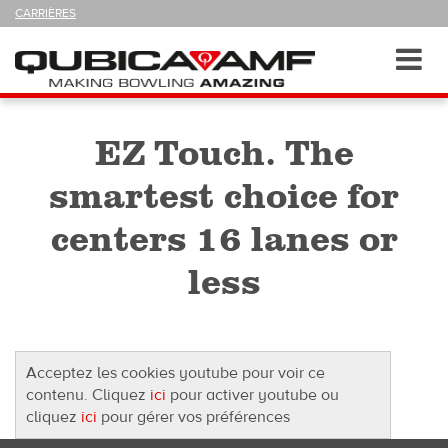
SUIVEZ-
CARRIÈRES
NOUS
SUR
Navigation
Toggl
navig
EZ Touch. The
smartest choice for
centers 16 lanes or
less
Acceptez les cookies youtube pour voir ce
contenu. Cliquez
ici
pour activer youtube ou
cliquez
ici
pour gérer vos préférences