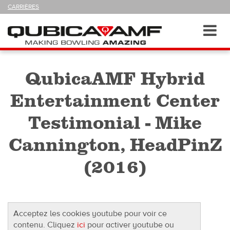
SUIVEZ-
CARRIÈRES
NOUS
SUR
Navigation
Toggl
navig
QubicaAMF Hybrid
Entertainment Center
Testimonial - Mike
Cannington, HeadPinZ
(2016)
Acceptez les cookies youtube pour voir ce
contenu. Cliquez
ici
pour activer youtube ou