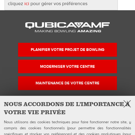
cliquez
ici
pour gérer vos préférences
PLANIFIER VOTRE PROJET DE BOWLING
MODERNISER VOTRE CENTRE
MAINTENANCE DE VOTRE CENTRE
NOUS ACCORDONS DE L'IMPORTANCE À
VOTRE VIE PRIVÉE
Facebook
Instagram
YouTube
Suivez-nous sur
Nous utilisons des cookies techniques pour faire fonctionner notre site, y
compris des cookies fonctionnels (pour permettre des fonctionnalités
spécifiques et stocker vos préférences) et des cookies analytiques (pour