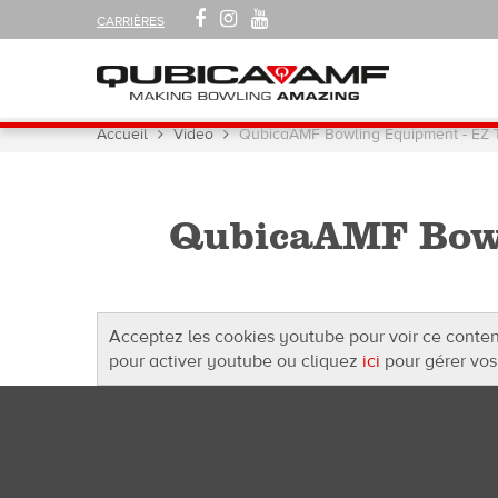
SUIVEZ-
FACEBOOK
INSTAGRAM
YOUTUBE
CARRIÈRES
NOUS
SUR
Navigation
Vous
Accueil
Video
QubicaAMF Bowling Equipment - EZ 
êtes
ici :
QubicaAMF Bowl
Acceptez les cookies youtube pour voir ce conte
pour activer youtube ou cliquez
ici
pour gérer vos