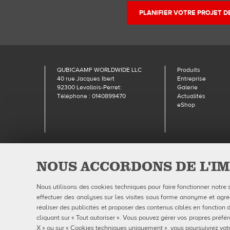
PLANIFIER VOTRE PROJET 
QUBICAAMF WORLDWIDE LLC
Produits
40 rue Jacques Ibert
Entreprise
92300 Levallois-Perret:
Galerie
Téléphone : 0140899470
Actualités
eShop
Qubic
NOUS ACCORDONS DE L'IM
Nous utilisons des cookies techniques pour faire fonctionner notre 
effectuer des analyses sur les visites sous forme anonyme et agrégé
réaliser des publicités et proposer des contenus ciblés en fonction d
cliquant sur « Tout autoriser ». Vous pouvez gérer vos propres préfér
X » ou sur « Cookies techniques uniquement », vous poursuivrez votr