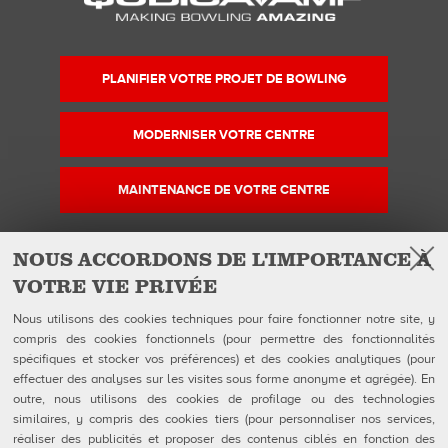
PLANIFIER VOTRE PROJET DE BOWLING
MODERNISER VOTRE CENTRE
MAINTENANCE DE VOTRE CENTRE
NOUS ACCORDONS DE L'IMPORTANCE À
VOTRE VIE PRIVÉE
Facebook
Instagram
YouTube
Suivez-nous sur
Nous utilisons des cookies techniques pour faire fonctionner notre site, y
compris des cookies fonctionnels (pour permettre des fonctionnalités
spécifiques et stocker vos préférences) et des cookies analytiques (pour
QUBICAAMF WORLDWIDE LLC
Produits
effectuer des analyses sur les visites sous forme anonyme et agrégée). En
40 rue Jacques Ibert
Entreprise
outre, nous utilisons des cookies de profilage ou des technologies
92300 Levallois-Perret:
Galerie
similaires, y compris des cookies tiers (pour personnaliser nos services,
Téléphone : 0140899470
Actualités
réaliser des publicités et proposer des contenus ciblés en fonction des
eShop