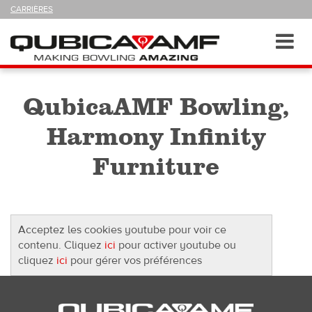
SUIVEZ-
CARRIÈRES
NOUS
SUR
Navigation
Toggl
navig
QubicaAMF Bowling,
Harmony Infinity
Furniture
Acceptez les cookies youtube pour voir ce
contenu. Cliquez
ici
pour activer youtube ou
cliquez
ici
pour gérer vos préférences