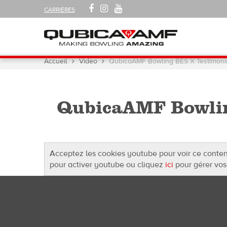
SUIVEZ-
FACEBOOK
INSTAGRAM
YOUTUBE
CARRIÈRES
NOUS
SUR
Navigation
Vous
Accueil
Video
QubicaAMF Bowling BES X Testimonia
êtes
ici :
QubicaAMF Bowling
Acceptez les cookies youtube pour voir ce conte
pour activer youtube ou cliquez
ici
pour gérer vos