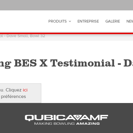
PRODUITS
ENTREPRISE
GALERIE
NE
l - Dave Small, Bowl 32
 BES X Testimonial - D
nu. Cliquez
ici
 préférences