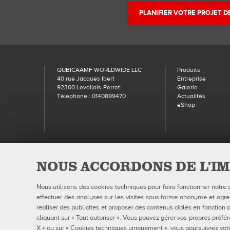
PLANIFIER VOTRE PROJET 
QUBICAAMF WORLDWIDE LLC
Produits
40 rue Jacques Ibert
Entreprise
92300 Levallois-Perret:
Galerie
Téléphone : 0140899470
Actualités
eShop
Qubic
NOUS ACCORDONS DE L'IM
Nous utilisons des cookies techniques pour faire fonctionner notre 
effectuer des analyses sur les visites sous forme anonyme et agrégé
réaliser des publicités et proposer des contenus ciblés en fonction d
cliquant sur « Tout autoriser ». Vous pouvez gérer vos propres préfér
X » ou sur « Cookies techniques uniquement », vous poursuivrez votr