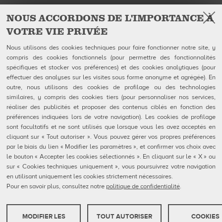
NOUS ACCORDONS DE L'IMPORTANCE À
VOTRE VIE PRIVÉE
Facebook
Instagram
YouTube
Suivez-nous sur
Nous utilisons des cookies techniques pour faire fonctionner notre site, y
compris des cookies fonctionnels (pour permettre des fonctionnalités
spécifiques et stocker vos préférences) et des cookies analytiques (pour
QUBICAAMF WORLDWIDE LLC
Produits
effectuer des analyses sur les visites sous forme anonyme et agrégée). En
40 rue Jacques Ibert
Entreprise
outre, nous utilisons des cookies de profilage ou des technologies
92300 Levallois-Perret:
Galerie
similaires, y compris des cookies tiers (pour personnaliser nos services,
Téléphone : 0140899470
Actualités
réaliser des publicités et proposer des contenus ciblés en fonction des
eShop
préférences indiquées lors de votre navigation). Les cookies de profilage
sont facultatifs et ne sont utilisés que lorsque vous les avez acceptés en
Contacts
cliquant sur « Tout autoriser ». Vous pouvez gérer vos propres préférences
Formulaires FDS
par le biais du lien « Modifier les paramètres », et confirmer vos choix avec
Politique de confidentialité
Politique en matière de cookies
le bouton « Accepter les cookies sélectionnés ». En cliquant sur le « X » ou
Configuration des cookies
sur « Cookies techniques uniquement », vous poursuivrez votre navigation
Rapports De Dénonciation
en utilisant uniquement les cookies strictement nécessaires.
Portail Client
Pour en savoir plus, consultez notre
politique de confidentialité
.
MODIFIER LES
TOUT AUTORISER
COOKIES