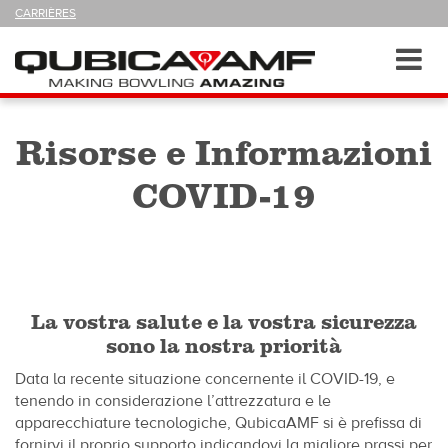
SUIVEZ-
CARRIÈRES
NOUS
SUR
Navigation
Toggl
navig
Risorse e Informazioni
COVID-19
La vostra salute e la vostra sicurezza
sono la nostra priorità
Data la recente situazione concernente il COVID-19, e
tenendo in considerazione l’attrezzatura e le
apparecchiature tecnologiche, QubicaAMF si è prefissa di
fornirvi il proprio supporto indicandovi la migliore prassi per