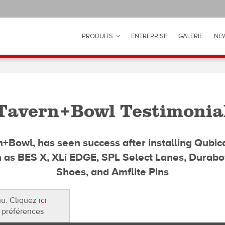
PRODUITS
ENTREPRISE
GALERIE
NE
Tavern+Bowl Testimonia
owl, has seen success after installing QubicaA
 as BES X, XLi EDGE, SPL Select Lanes, Durab
Shoes, and Amflite Pins
nu. Cliquez
ici
 préférences