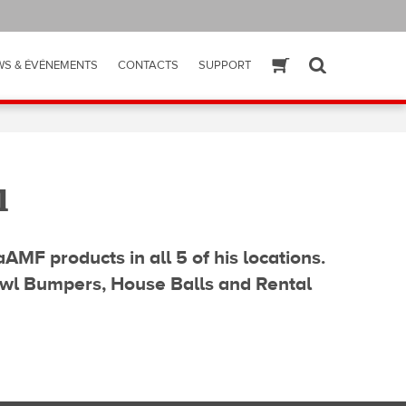
WS & ÉVÉNEMENTS
CONTACTS
SUPPORT
ESHOP
SEARCH
l
MF products in all 5 of his locations.
owl Bumpers, House Balls and Rental