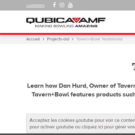
SUIVEZ-
FACEBOOK
INSTAGRAM
YOUTUBE
CARRIÈRES
NOUS
SUR
Navigation
Vous
Accueil
Projects-old
Tavern+Bowl Testimonial
êtes
ici :
Learn how Dan Hurd, Owner of Tavern+B
Tavern+Bowl features products such
Acceptez les cookies youtube pour voir ce conte
pour activer youtube ou cliquez
ici
pour gérer vos