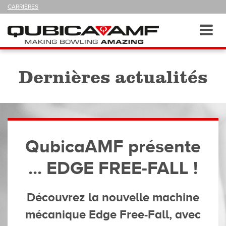
SUIVEZ-
CARRIÈRES
NOUS
SUR
Navigation
Toggl
navig
Dernières actualités
QubicaAMF présente
... EDGE FREE-FALL !
Découvrez la nouvelle machine
mécanique Edge Free-Fall, avec