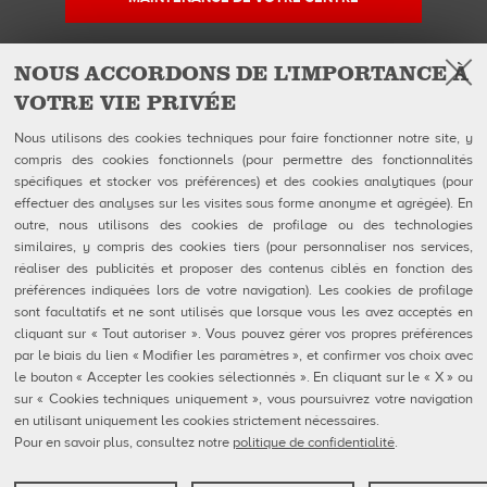
NOUS ACCORDONS DE L'IMPORTANCE À
VOTRE VIE PRIVÉE
Facebook
Instagram
YouTube
Suivez-nous sur
Nous utilisons des cookies techniques pour faire fonctionner notre site, y
compris des cookies fonctionnels (pour permettre des fonctionnalités
spécifiques et stocker vos préférences) et des cookies analytiques (pour
QUBICAAMF WORLDWIDE LLC
Produits
effectuer des analyses sur les visites sous forme anonyme et agrégée). En
40 rue Jacques Ibert
Entreprise
outre, nous utilisons des cookies de profilage ou des technologies
92300 Levallois-Perret:
Galerie
similaires, y compris des cookies tiers (pour personnaliser nos services,
Téléphone : 0140899470
Actualités
réaliser des publicités et proposer des contenus ciblés en fonction des
eShop
préférences indiquées lors de votre navigation). Les cookies de profilage
sont facultatifs et ne sont utilisés que lorsque vous les avez acceptés en
Contacts
cliquant sur « Tout autoriser ». Vous pouvez gérer vos propres préférences
Formulaires FDS
par le biais du lien « Modifier les paramètres », et confirmer vos choix avec
Politique de confidentialité
le bouton « Accepter les cookies sélectionnés ». En cliquant sur le « X » ou
Politique en matière de cookies
Configuration des cookies
sur « Cookies techniques uniquement », vous poursuivrez votre navigation
Rapports De Dénonciation
en utilisant uniquement les cookies strictement nécessaires.
Portail Client
Pour en savoir plus, consultez notre
politique de confidentialité
.