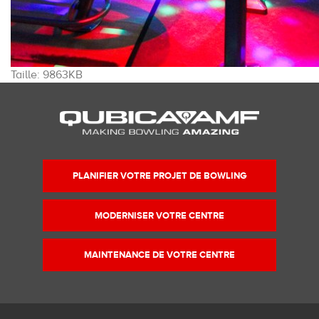
Cliquez
Taille: 9863KB
pour
voir
l'image
dans
sa
taille
PLANIFIER VOTRE PROJET DE BOWLING
originale…
MODERNISER VOTRE CENTRE
MAINTENANCE DE VOTRE CENTRE