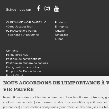
Facebook
Instagram
YouTube
Suivez-nous sur
QUBICAAMF WORLDWIDE LLC
Produits
40 rue Jacques Ibert
Entreprise
92300 Levallois-Perret:
Galerie
Téléphone : 0140899470
Actualités
eShop
Contacts
Formulaires FDS
Politique de confidentialité
Politique en matière de cookies
Configuration des cookies
Rapports De Dénonciation
Portail Client
NOUS ACCORDONS DE L'IMPORTANCE À 
VIE PRIVÉE
QubicaAMF Europe spa - Via della Croce Coperta, 15 40128 Bologna, Italy - VAT
Nous utilisons des cookies techniques pour faire fonctionner notre site, y
IT04320910377
cookies fonctionnels (pour permettre des fonctionnalités spécifiques et 
préférences) et des cookies analytiques (pour effectuer des analyses sur les 
Copyright © 2026 Qubica Holdings s.r.l. All rights reserved.