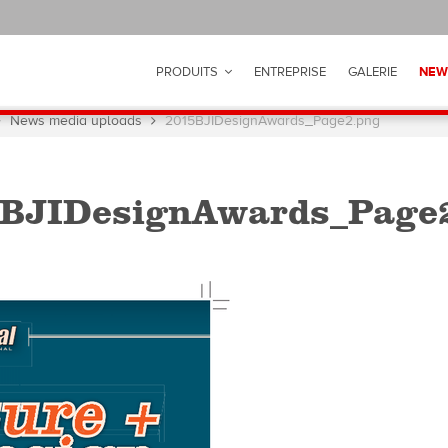
PRODUITS
ENTREPRISE
GALERIE
NEW
News media uploads
2015BJIDesignAwards_Page2.png
BJIDesignAwards_Page