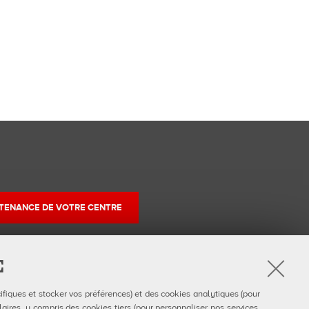
TENANCE DE VOTRE CENTRE
E
r
ifiques et stocker vos préférences) et des cookies analytiques (pour
am
uTube
aires, y compris des cookies tiers (pour personnaliser nos services,