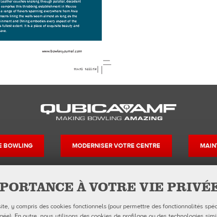
DE BOWLING
MODERNISER VOTRE CENTRE
MAIN
PORTANCE À VOTRE VIE PRIVÉ
Contacts
Suivez-nous su
site, y compris des cookies fonctionnels (pour permettre des fonctionnalités spéc
Formulaires FDS
Facebook
Instagr
Yo
Politique de confidentialité
e). En outre, nous utilisons des cookies de profilage ou des technologies simil