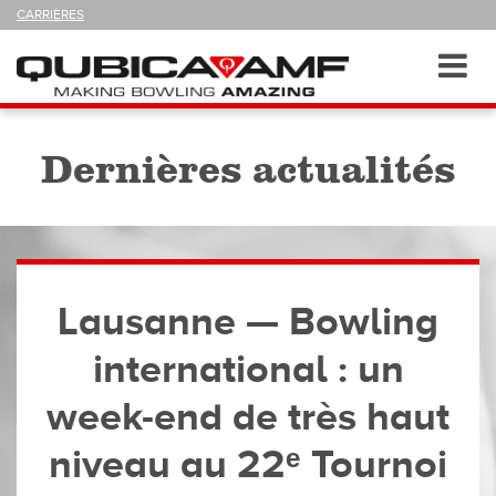
SUIVEZ-
CARRIÈRES
NOUS
SUR
Navigation
Toggl
navig
Dernières actualités
Lausanne — Bowling
international : un
week-end de très haut
niveau au 22ᵉ Tournoi