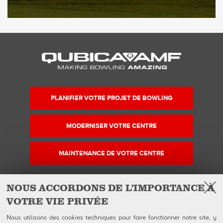
PLANIFIER VOTRE PROJET DE BOWLING
MODERNISER VOTRE CENTRE
MAINTENANCE DE VOTRE CENTRE
NOUS ACCORDONS DE L'IMPORTANCE À
VOTRE VIE PRIVÉE
Facebook
Instagram
YouTube
Suivez-nous sur
Nous utilisons des cookies techniques pour faire fonctionner notre site, y