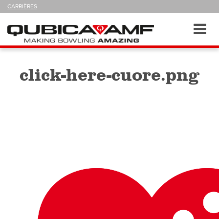
SUIVEZ-
CARRIÈRES
NOUS
SUR
Navigation
Toggl
navig
click-here-cuore.png