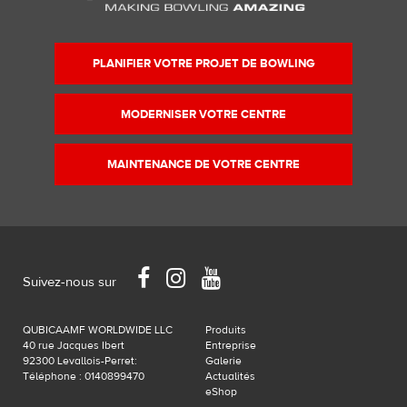
dans
sa
taille
PLANIFIER VOTRE PROJET DE BOWLING
originale…
MODERNISER VOTRE CENTRE
MAINTENANCE DE VOTRE CENTRE
Facebook
Instagram
YouTube
Suivez-nous sur
QUBICAAMF WORLDWIDE LLC
Produits
40 rue Jacques Ibert
Entreprise
92300 Levallois-Perret:
Galerie
Téléphone : 0140899470
Actualités
eShop