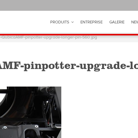
PRODUITS
ENTREPRISE
GALERIE
NE
-QubicaAMF-pinpotter-upgrade-longer-pin-560.jpg
MF-pinpotter-upgrade-lo