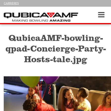
SUIVEZ-
CARRIÈRES
NOUS
SUR
Navigation
Toggl
navig
QubicaAMF-bowling-
qpad-Concierge-Party-
Hosts-tale.jpg