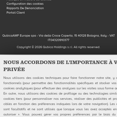
Configuration des cookies
Rapports De Dénonciation
Portail Client
QubicaAMF Europe spa - Via della Croce Coperta, 15 40128 Bologna, Italy - VAT
IT04320910377
Copyright © 2026 Qubica Holdings s.r.l. All rights reserved.
NOUS ACCORDONS DE L'IMPORTANCE À 
PRIVÉE
Nous utilisons des cookies techniques pour faire fonctionner notre site, y
fonctionnels (pour permettre des fonctionnalités spécifiques et stocker vos
cookies analytiques (pour effectuer des analyses sur les visites sous forme 
En outre, nous utilisons des cookies de profilage ou des technologies simil
cookies tiers (pour personnaliser nos services, réaliser des publicités et p
ciblés en fonction des préférences indiquées lors de votre navigation). Les 
sont facultatifs et ne sont utilisés que lorsque vous les avez acceptés en
autoriser ». Vous pouvez gérer vos propres préférences par le biais du 