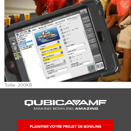
Cliquez
Taille: 200KB
pour
voir
l'image
dans
sa
taille
PLANIFIER VOTRE PROJET DE BOWLING
originale…