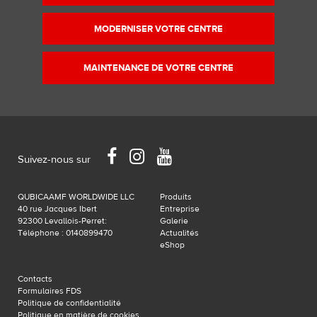
MODERNISER VOTRE CENTRE
MAINTENANCE DE VOTRE CENTRE
Facebook
Instagram
YouTube
Suivez-nous sur
QUBICAAMF WORLDWIDE LLC
Produits
40 rue Jacques Ibert
Entreprise
92300 Levallois-Perret:
Galerie
Téléphone : 0140899470
Actualités
eShop
Contacts
Formulaires FDS
Politique de confidentialité
Politique en matière de cookies