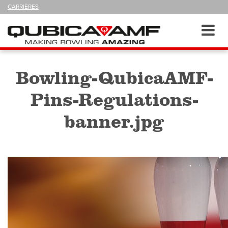
SUIVEZ-
CARRIÈRES
NOUS
SUR
Navigation
Toggl
navig
Bowling-QubicaAMF-
Pins-Regulations-
banner.jpg