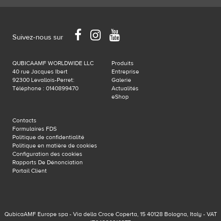
Facebook
Instagram
YouTube
Suivez-nous sur
QUBICAAMF WORLDWIDE LLC
Produits
40 rue Jacques Ibert
Entreprise
92300 Levallois-Perret:
Galerie
Téléphone : 0140899470
Actualités
eShop
Contacts
Formulaires FDS
Politique de confidentialité
Politique en matière de cookies
Configuration des cookies
Rapports De Dénonciation
Portail Client
QubicaAMF Europe spa - Via della Croce Coperta, 15 40128 Bologna, Italy - VAT