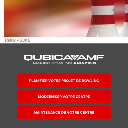
Cliquez
Taille: 433KB
pour
voir
l'image
dans
sa
taille
PLANIFIER VOTRE PROJET DE BOWLING
originale…
MODERNISER VOTRE CENTRE
MAINTENANCE DE VOTRE CENTRE