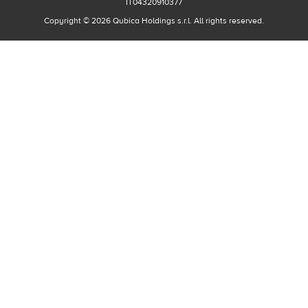
IT04320910377
Copyright © 2026 Qubica Holdings s.r.l. All rights reserved.