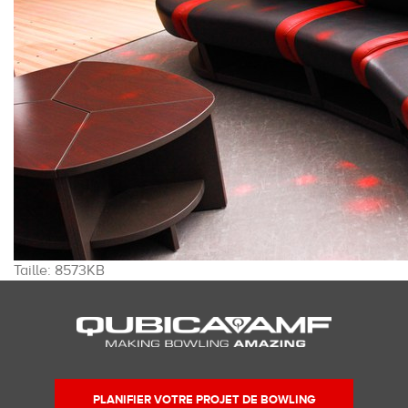
Cliquez
Taille: 8573KB
pour
voir
l'image
dans
sa
taille
PLANIFIER VOTRE PROJET DE BOWLING