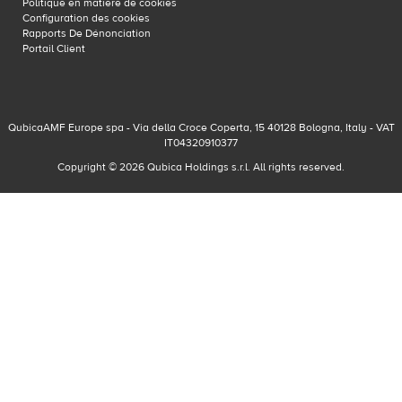
Politique en matière de cookies
Configuration des cookies
Rapports De Dénonciation
Portail Client
QubicaAMF Europe spa - Via della Croce Coperta, 15 40128 Bologna, Italy - VAT
IT04320910377
Copyright © 2026 Qubica Holdings s.r.l. All rights reserved.