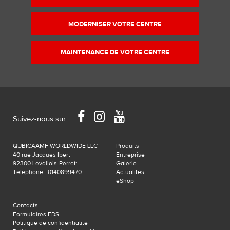
originale…
MODERNISER VOTRE CENTRE
MAINTENANCE DE VOTRE CENTRE
Facebook
Instagram
YouTube
Suivez-nous sur
QUBICAAMF WORLDWIDE LLC
Produits
40 rue Jacques Ibert
Entreprise
92300 Levallois-Perret:
Galerie
Téléphone : 0140899470
Actualités
eShop
Contacts
Formulaires FDS
Politique de confidentialité