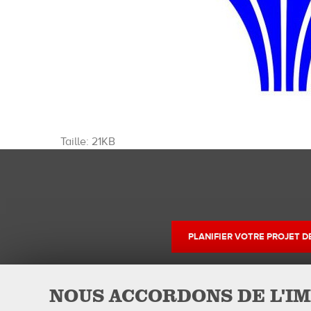
Cliquez
Taille: 21KB
pour
voir
l'image
dans
sa
taille
PLANIFIER VOTRE PROJET 
originale…
NOUS ACCORDONS DE L'IM