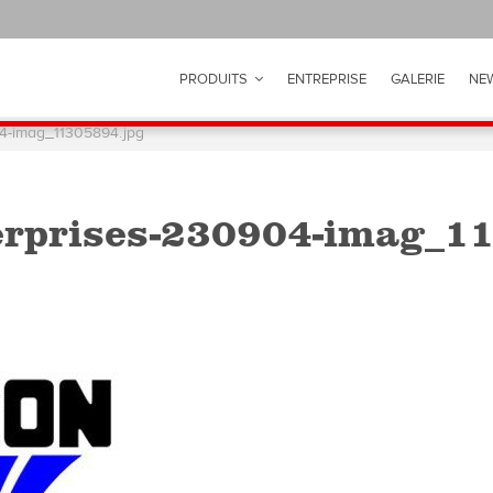
PRODUITS
ENTREPRISE
GALERIE
NE
04-imag_11305894.jpg
erprises-230904-imag_1