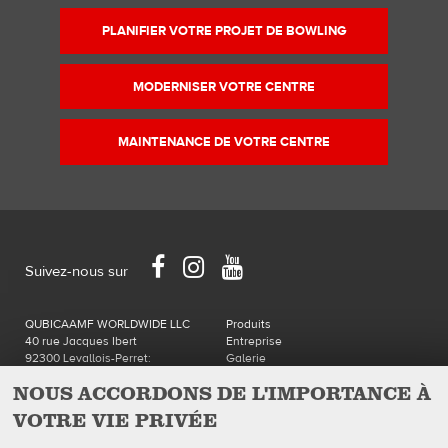
taille
PLANIFIER VOTRE PROJET DE BOWLING
originale…
MODERNISER VOTRE CENTRE
MAINTENANCE DE VOTRE CENTRE
Facebook
Instagram
YouTube
Suivez-nous sur
QUBICAAMF WORLDWIDE LLC
Produits
40 rue Jacques Ibert
Entreprise
92300 Levallois-Perret:
Galerie
Téléphone : 0140899470
Actualités
NOUS ACCORDONS DE L'IMPORTANCE À
eShop
VOTRE VIE PRIVÉE
Contacts