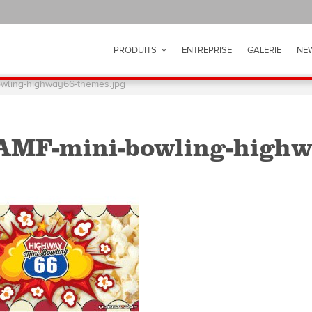
PRODUITS
ENTREPRISE
GALERIE
NE
wling-highway66-themes.jpg
AMF-mini-bowling-highw