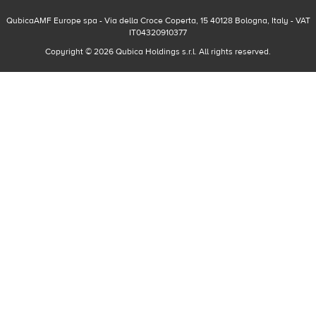
QubicaAMF Europe spa - Via della Croce Coperta, 15 40128 Bologna, Italy - VAT
IT04320910377
Copyright © 2026 Qubica Holdings s.r.l. All rights reserved.