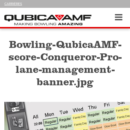
SUIVEZ-
CARRIÈRES
NOUS
SUR
Navigation
Toggl
navig
Bowling-QubicaAMF-
score-Conqueror-Pro-
lane-management-
banner.jpg