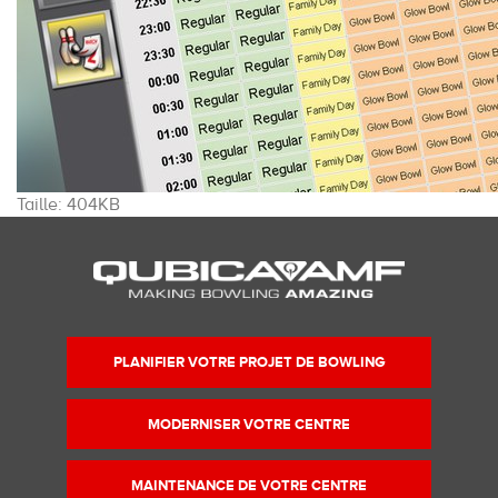
Cliquez
Taille: 404KB
pour
voir
l'image
dans
sa
taille
PLANIFIER VOTRE PROJET DE BOWLING
originale…
MODERNISER VOTRE CENTRE
MAINTENANCE DE VOTRE CENTRE