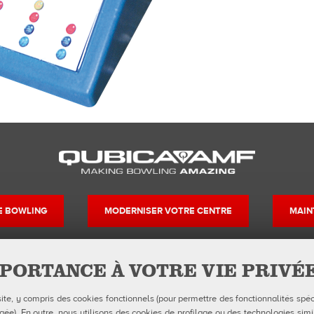
DE BOWLING
MODERNISER VOTRE CENTRE
MAIN
PORTANCE À VOTRE VIE PRIVÉ
Contacts
Suivez-nous su
site, y compris des cookies fonctionnels (pour permettre des fonctionnalités spéc
Formulaires FDS
Facebook
Instagr
Yo
Politique de confidentialité
e). En outre, nous utilisons des cookies de profilage ou des technologies simil