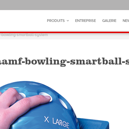
PRODUITS
ENTREPRISE
GALERIE
NE
-bowling-smartball-system
aamf-bowling-smartball-