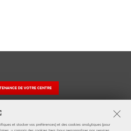
TENANCE DE VOTRE CENTRE
E
r
ifiques et stocker vos préférences) et des cookies analytiques (pour
am
uTube
aires, y compris des cookies tiers (pour personnaliser nos services,