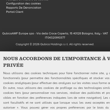
Configuration des cookies
Rapports De Dénonciation
Portail Client
QubicaAMF Europe spa - Via della Croce Coperta, 15 40128 Bologna, Italy - VAT
IT04320910377
Copyright © 2026 Qubica Holdings s.r.l. All rights reserved.
NOUS ACCORDONS DE L'IMPORTANCE À 
PRIVÉE
Nous utilisons des cookies techniques pour faire fonctionner notre site, y
fonctionnels (pour permettre des fonctionnalités spécifiques et stocker vos
cookies analytiques (pour effectuer des analyses sur les visites sous forme 
En outre, nous utilisons des cookies de profilage ou des technologies simil
cookies tiers (pour personnaliser nos services, réaliser des publicités et p
ciblés en fonction des préférences indiquées lors de votre navigation). Les 
sont facultatifs et ne sont utilisés que lorsque vous les avez acceptés en
autoriser ». Vous pouvez gérer vos propres préférences par le biais du 