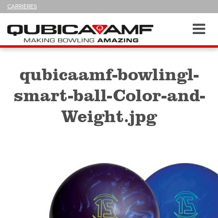
SUIVEZ-
CARRIÈRES
NOUS
SUR
Navigation
Toggl
navig
qubicaamf-bowlingl-
smart-ball-Color-and-
Weight.jpg