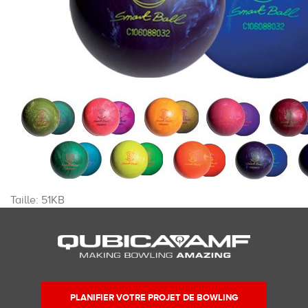
Cliquez
Taille: 51KB
pour
voir
l'image
dans
sa
taille
PLANIFIER VOTRE PROJET DE BOWLING
originale…