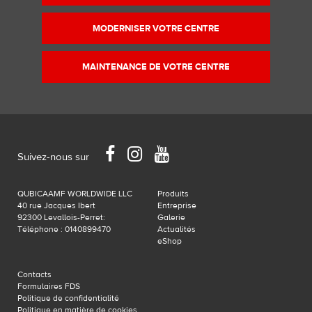
MODERNISER VOTRE CENTRE
MAINTENANCE DE VOTRE CENTRE
Facebook
Instagram
YouTube
Suivez-nous sur
QUBICAAMF WORLDWIDE LLC
Produits
40 rue Jacques Ibert
Entreprise
92300 Levallois-Perret:
Galerie
Téléphone : 0140899470
Actualités
eShop
Contacts
Formulaires FDS
Politique de confidentialité
Politique en matière de cookies