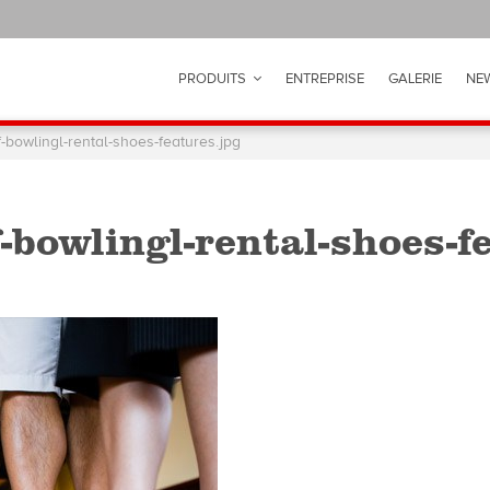
PRODUITS
ENTREPRISE
GALERIE
NE
-bowlingl-rental-shoes-features.jpg
bowlingl-rental-shoes-f