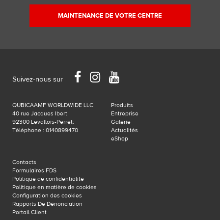
MAINTENANCE DE VOTRE CENTRE
Facebook
Instagram
YouTube
Suivez-nous sur
QUBICAAMF WORLDWIDE LLC
Produits
40 rue Jacques Ibert
Entreprise
92300 Levallois-Perret:
Galerie
Téléphone : 0140899470
Actualités
eShop
Contacts
Formulaires FDS
Politique de confidentialité
Politique en matière de cookies
Configuration des cookies
Rapports De Dénonciation
Portail Client