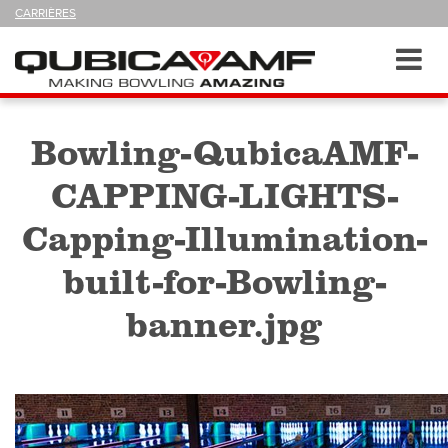
SUIVEZ-
CARRIÈRES
NOUS
SUR
Navigation
Toggl
navig
Bowling-QubicaAMF-
CAPPING-LIGHTS-
Capping-Illumination-
built-for-Bowling-
banner.jpg