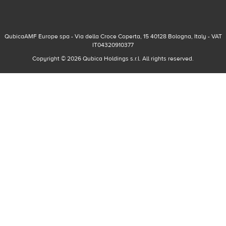
QubicaAMF Europe spa - Via della Croce Coperta, 15 40128 Bologna, Italy - VAT
IT04320910377
Copyright © 2026 Qubica Holdings s.r.l. All rights reserved.