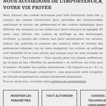
NOUS ACCORDONS DE L'IMPORTANCE À
VOTRE VIE PRIVÉE
Facebook
Instagram
YouTube
Suivez-nous sur
Nous utilisons des cookies techniques pour faire fonctionner notre site, y
compris des cookies fonctionnels (pour permettre des fonctionnalités
spécifiques et stocker vos préférences) et des cookies analytiques (pour
QUBICAAMF WORLDWIDE LLC
Produits
effectuer des analyses sur les visites sous forme anonyme et agrégée). En
40 rue Jacques Ibert
Entreprise
outre, nous utilisons des cookies de profilage ou des technologies
92300 Levallois-Perret:
Galerie
similaires, y compris des cookies tiers (pour personnaliser nos services,
Téléphone : 0140899470
Actualités
réaliser des publicités et proposer des contenus ciblés en fonction des
eShop
préférences indiquées lors de votre navigation). Les cookies de profilage
sont facultatifs et ne sont utilisés que lorsque vous les avez acceptés en
Contacts
cliquant sur « Tout autoriser ». Vous pouvez gérer vos propres préférences
Formulaires FDS
par le biais du lien « Modifier les paramètres », et confirmer vos choix avec
Politique de confidentialité
le bouton « Accepter les cookies sélectionnés ». En cliquant sur le « X » ou
Politique en matière de cookies
Configuration des cookies
sur « Cookies techniques uniquement », vous poursuivrez votre navigation
Rapports De Dénonciation
en utilisant uniquement les cookies strictement nécessaires.
Portail Client
Pour en savoir plus, consultez notre
politique de confidentialité
.
MODIFIER LES
TOUT AUTORISER
COOKIES
QubicaAMF Europe spa - Via della Croce Coperta, 15 40128 Bologna, Italy - VAT
COOKIES TECHNIQUES
PARAMÈTRES
TECHNIQUE
IT04320910377
UNIQUEME