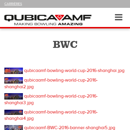
SUIVEZ-
CARRIÈRES
NOUS
SUR
Navigation
Toggl
navig
BWC
qubicaamf-bowling-world-cup-2016-shanghai.jpg
qubicaamf-bowling-world-cup-2016-
shanghai2.jpg
qubicaamf-bowling-world-cup-2016-
shanghai3.jpg
qubicaamf-bowling-world-cup-2016-
shanghai4.jpg
qubicaamf-BWC-2016-banner-shanghai5.jpg