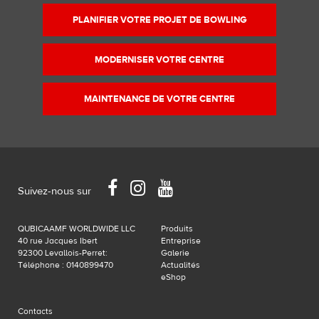
taille
PLANIFIER VOTRE PROJET DE BOWLING
originale…
MODERNISER VOTRE CENTRE
MAINTENANCE DE VOTRE CENTRE
Facebook
Instagram
YouTube
Suivez-nous sur
QUBICAAMF WORLDWIDE LLC
Produits
40 rue Jacques Ibert
Entreprise
92300 Levallois-Perret:
Galerie
Téléphone : 0140899470
Actualités
eShop
Contacts