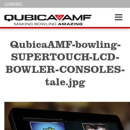
SUIVEZ-
CARRIÈRES
NOUS
SUR
Navigation
Toggl
navig
QubicaAMF-bowling-
SUPERTOUCH-LCD-
BOWLER-CONSOLES-
tale.jpg