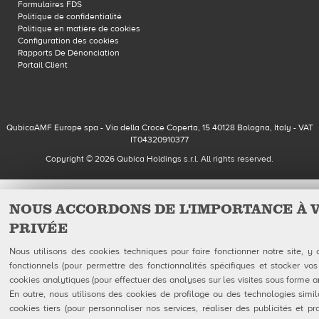
Formulaires FDS
Politique de confidentialité
Politique en matière de cookies
Configuration des cookies
Rapports De Dénonciation
Portail Client
QubicaAMF Europe spa - Via della Croce Coperta, 15 40128 Bologna, Italy - VAT
IT04320910377
Copyright © 2026 Qubica Holdings s.r.l. All rights reserved.
NOUS ACCORDONS DE L'IMPORTANCE À 
PRIVÉE
Nous utilisons des cookies techniques pour faire fonctionner notre site, y
fonctionnels (pour permettre des fonctionnalités spécifiques et stocker vos
cookies analytiques (pour effectuer des analyses sur les visites sous forme 
En outre, nous utilisons des cookies de profilage ou des technologies simil
cookies tiers (pour personnaliser nos services, réaliser des publicités et p