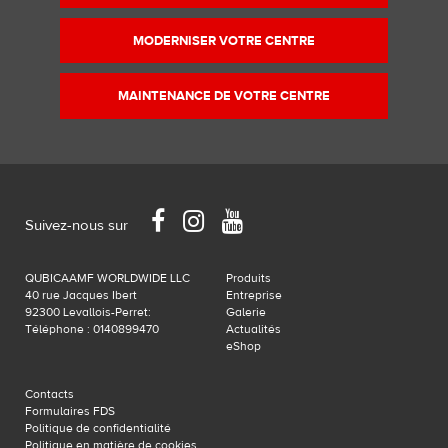
MODERNISER VOTRE CENTRE
MAINTENANCE DE VOTRE CENTRE
Facebook
Instagram
YouTube
Suivez-nous sur
QUBICAAMF WORLDWIDE LLC
Produits
40 rue Jacques Ibert
Entreprise
92300 Levallois-Perret:
Galerie
Téléphone : 0140899470
Actualités
eShop
Contacts
Formulaires FDS
Politique de confidentialité
Politique en matière de cookies