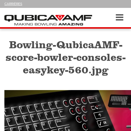
SUIVEZ-
CARRIÈRES
NOUS
SUR
Navigation
Toggl
navig
Bowling-QubicaAMF-
score-bowler-consoles-
easykey-560.jpg