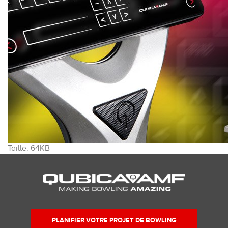
Cliquez
Taille: 64KB
pour
voir
l'image
dans
sa
taille
PLANIFIER VOTRE PROJET DE BOWLING
originale…