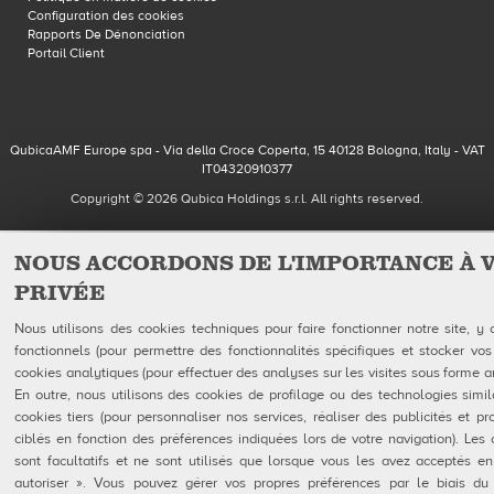
Configuration des cookies
Rapports De Dénonciation
Portail Client
QubicaAMF Europe spa - Via della Croce Coperta, 15 40128 Bologna, Italy - VAT
IT04320910377
Copyright © 2026 Qubica Holdings s.r.l. All rights reserved.
NOUS ACCORDONS DE L'IMPORTANCE À 
PRIVÉE
Nous utilisons des cookies techniques pour faire fonctionner notre site, y
fonctionnels (pour permettre des fonctionnalités spécifiques et stocker vos
cookies analytiques (pour effectuer des analyses sur les visites sous forme 
En outre, nous utilisons des cookies de profilage ou des technologies simil
cookies tiers (pour personnaliser nos services, réaliser des publicités et p
ciblés en fonction des préférences indiquées lors de votre navigation). Les 
sont facultatifs et ne sont utilisés que lorsque vous les avez acceptés en
autoriser ». Vous pouvez gérer vos propres préférences par le biais du 