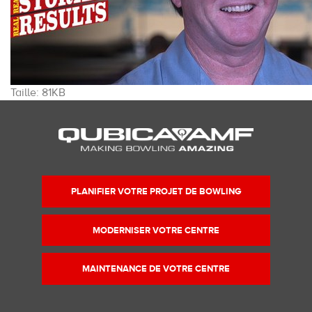
Cliquez
Taille: 81KB
pour
voir
l'image
dans
sa
taille
PLANIFIER VOTRE PROJET DE BOWLING
originale…
MODERNISER VOTRE CENTRE
MAINTENANCE DE VOTRE CENTRE