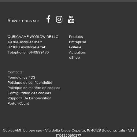
Facebook
Instagram
YouTube
Suivez-nous sur
QUBICAAMF WORLDWIDE LLC
Produits
40 rue Jacques Ibert
Entreprise
92300 Levallois-Perret:
Galerie
Téléphone : 0140899470
Actualités
eShop
Contacts
Formulaires FDS
Politique de confidentialité
Politique en matière de cookies
Configuration des cookies
Rapports De Dénonciation
Portail Client
QubicaAMF Europe spa - Via della Croce Coperta, 15 40128 Bologna, Italy - VAT
IT04320910377