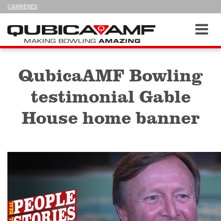
SUIVEZ-
CARRIÈRES
NOUS
SUR
Navigation
Toggl
navig
QubicaAMF Bowling
testimonial Gable
House home banner