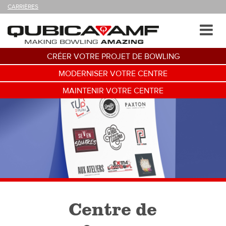
SUIVEZ-
CARRIÈRES
NOUS
SUR
Navigation
Toggl
navig
CRÉER VOTRE PROJET DE BOWLING
MODERNISER VOTRE CENTRE
MAINTENIR VOTRE CENTRE
Centre de