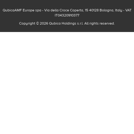
QubicaAMF Europe spa - Via della Croce Coperta, 15 40128 Bologna, Italy - VAT
IT04320910377
Copyright © 2026 Qubica Holdings s.r.l. All rights reserved.