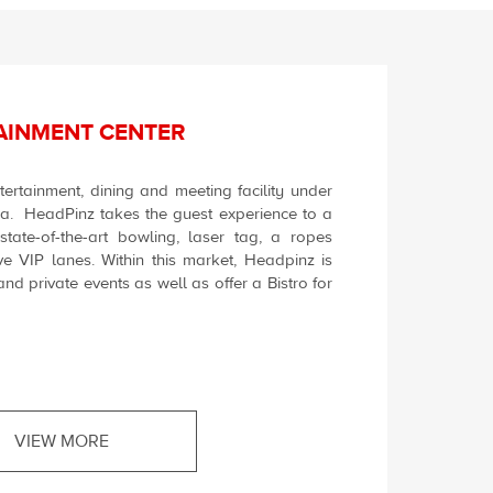
AINMENT CENTER
ertainment, dining and meeting facility under
da. HeadPinz takes the guest experience to a
tate-of-the-art bowling, laser tag, a ropes
ve VIP lanes. Within this market, Headpinz is
nd private events as well as offer a Bistro for
VIEW MORE