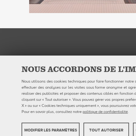
NOUS ACCORDONS DE L'IM
QUBICAAMF WORLDWIDE LLC
Produits
Nous utilisons des cookies techniques pour faire fonctionner notre 
40 rue Jacques Ibert
Entreprise
effectuer des analyses sur les visites sous forme anonyme et agrégé
92300 Levallois-Perret:
Galerie
Téléphone : 0140899470
Actualités
réaliser des publicités et proposer des contenus ciblés en fonction d
eShop
cliquant sur « Tout autoriser ». Vous pouvez gérer vos propres préfér
X » ou sur « Cookies techniques uniquement », vous poursuivrez votr
Pour en savoir plus, consultez notre
politique de confidentialité
.
Qubic
MODIFIER LES PARAMÈTRES
TOUT AUTORISER