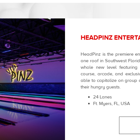
HEADPINZ ENTERT
HeadPinz is the premiere ent
one roof in Southwest Flori
whole new level featuring s
course, arcade, and exclusi
able to capitalize on group a
their hungry guests.
24 Lanes
Ft. Myers, FL, USA