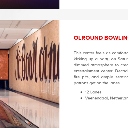
OLROUND BOWLIN
This center feels as comforta
kicking up a party on Satur
dimmed atmosphere to crea
entertainment center. Decade
fire pits, and ample seati
patrons get on the lanes.
12 Lanes
Veenendaal, Netherla