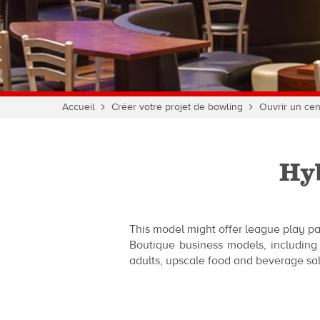
Vous
Accueil
Créer votre projet de bowling
Ouvrir un cen
êtes
ici :
Hy
This model might offer league play par
Boutique business models, including 
adults, upscale food and beverage sal