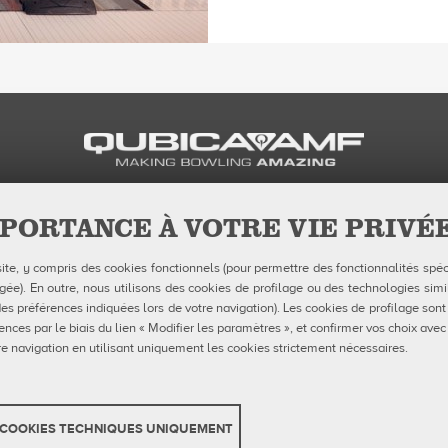
PORTANCE À VOTRE VIE PRIVÉ
Contacts
Suivez-nous su
site, y compris des cookies fonctionnels (pour permettre des fonctionnalités spéc
Formulaires FDS
Facebook
Instagr
Yo
e). En outre, nous utilisons des cookies de profilage ou des technologies simil
Politique de confidentialité
Politique en matière de cookies
es préférences indiquées lors de votre navigation). Les cookies de profilage sont
Configuration des cookies
ences par le biais du lien « Modifier les paramètres », et confirmer vos choix avec
Rapports De Dénonciation
e navigation en utilisant uniquement les cookies strictement nécessaires.
Portail Client
aAMF Europe spa - Via della Croce Coperta, 15 40128 Bologna, Italy - VAT IT04320
COOKIES TECHNIQUES UNIQUEMENT