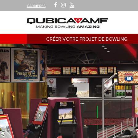
SUIVEZ-
FACEBOOK
INSTAGRAM
YOUTUBE
CARRIÈRES
NOUS
SUR
Navigation
CRÉER VOTRE PROJET DE BOWLING