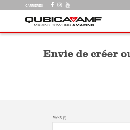
SUIVEZ-
FACEBOOK
INSTAGRAM
YOUTUBE
CARRIÈRES
NOUS
SUR
Navigation
Envie de créer o
PAYS (*)