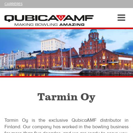
SUIVEZ-
CARRIÈRES
NOUS
SUR
Navigation
Toggl
navig
Tarmin Oy
Tarmin Oy is the exclusive QubicaAMF distributor in
Finland. Our company has worked in the bowling business