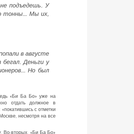
 не подъедешь. У
о тонны… Мы их,
попали в августе
 бегал. Деньги у
онеров... Но был
Ведь «Би Ба Бо» уже на
жно отдать должное в
 «покатившись с отметки
 Москве, несмотря на все
. Во-вторых, «Би Ба Бо»