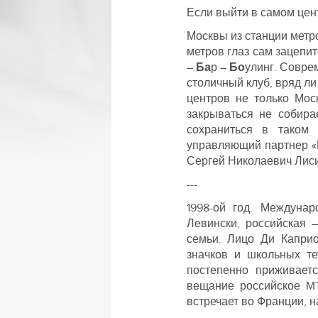
Если выйти в самом цен
Москвы из станции метро
метров глаз сам зацепи
–
Ба
р –
Бо
улинг. Совре
столичный клуб, вряд ли
центров не только Мос
закрываться не собира
сохраниться в таком 
управляющий партнер «Б
Сергей Николаевич Лис
---
1998-ой год. Междуна
Левински, российская 
семьи. Лицо Ди Каприо
значков и школьных те
постепенно приживает
вещание российское MT
встречает во Франции, н