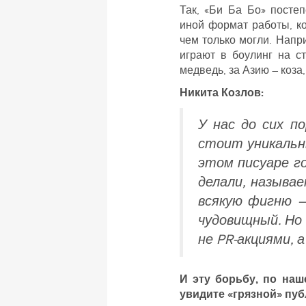
Так, «Би Ба Бо» посте
иной формат работы, к
чем только могли. Напри
играют в боулинг на с
медведь, за Азию – коза,
Никита Козлов:
У нас до сих п
стоит уникальны
этом писуаре г
делали, называе
всякую фигню 
чудовищный. Но
не PR-акциями, 
И эту борьбу, по на
увидите «грязной» пуб