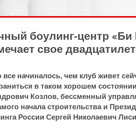
чный боулинг-центр «Би 
мечает свое двадцатилет
о все начиналось, чем клуб живет сей
раниться в таком хорошем состоянии
ндрович Козлов, бессменный управ
самого начала строительства и Прези
инга России Сергей Николаевич Лис