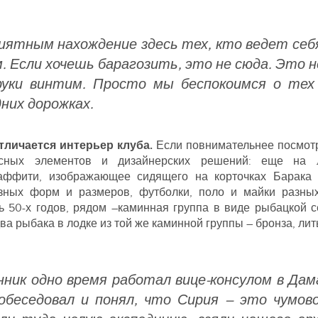
иятным нахождение здесь тех, кто ведет се
 Если хочешь барагозить, это не сюда. Это н
руки винтим. Просто мы беспокоимся о тех
них дорожках.
тличается интерьер клуба.
Если повнимательнее посмотр
есных элементов и дизайнерских решений: еще на л
раффити, изображающее сидящего на корточках Барака 
зных форм и размеров, футболки, поло и майки разных
 50-х годов, рядом –каминная группа в виде рыбацкой с
а рыбака в лодке из той же каминной группы – бронза, лить
ник одно время работал вице-консулом в Дама
побеседовал и понял, что Сирия – это чумов