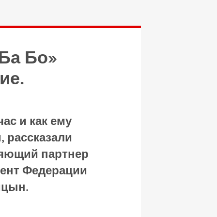
Ба Бо»
ие.
час и как ему
, рассказали
ляющий партнер
дент Федерации
ицын.