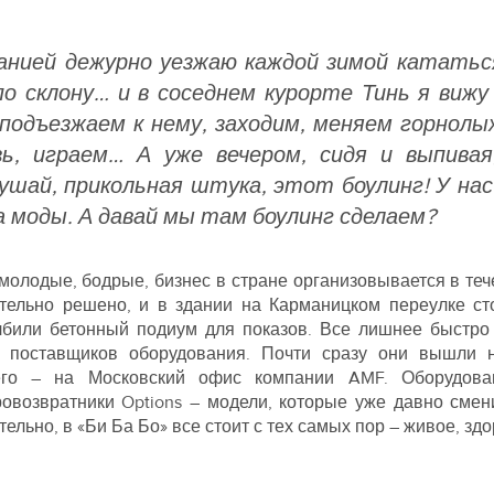
панией дежурно уезжаю каждой зимой кататьс
о склону… и в соседнем курорте Тинь я вижу 
 подъезжаем к нему, заходим, меняем горнол
вь, играем… А уже вечером, сидя и выпива
ушай, прикольная штука, этот боулинг! У на
а моды. А давай мы там боулинг сделаем?
 молодые, бодрые, бизнес в стране организовывается в те
тельно решено, и в здании на Карманицком переулке с
лбили бетонный подиум для показов. Все лишнее быстро
х поставщиков оборудования. Почти сразу они вышли 
его – на Московский офис компании AMF. Оборудован
ровозвратники Options – модели, которые уже давно сме
ельно, в «Би Ба Бо» все стоит с тех самых пор – живое, здо