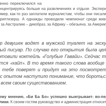
пенно переключился на
онцентрируясь больше на развлечениях и отдыхе. Экспери
мер, как-то раз заплатили журналистам, чтобы они писали
триптизерш. А однажды проводили чемпионат среди жив
 за Австралию – дикобраз, за Африку – обезьяна, за Америк
ор девушек водят в мужской туалет на экск
й писуар. По случаю его открытия была цела
отовили коктейль «Голубые Гавайи». Сейчас 
тся «хайп». В то время такого слова вообще
– тебе поверят и придут на это посмотре
 с опытом наступило понимание, что боротьс
а всем своим существованием.
шему мнению, «Би Ба Бо» успешно выигрывает: во-пе
лики.
К своим гостям руководство и администрация относит