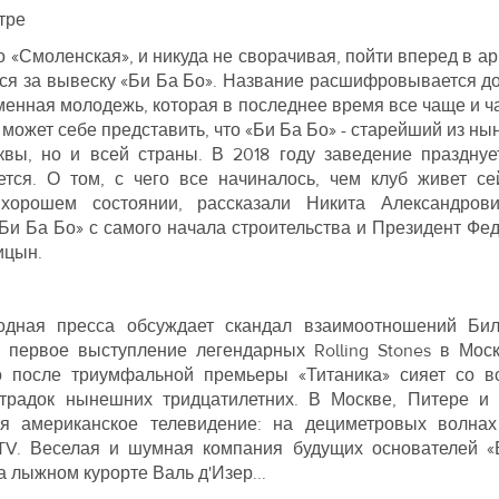
тре
 «Смоленская», и никуда не сворачивая, пойти вперед в ар
тся за вывеску «Би Ба Бо». Название расшифровывается д
менная молодежь, которая в последнее время все чаще и ч
 может себе представить, что «Би Ба Бо» - старейший из н
квы, но и всей страны. В 2018 году заведение празднуе
ется. О том, с чего все начиналось, чем клуб живет се
хорошем состоянии, рассказали Никита Александров
и Ба Бо» с самого начала строительства и Президент Фе
ицын.
родная пресса обсуждает скандал взаимоотношений Би
– первое выступление легендарных Rolling Stones в Мос
 после триумфальной премьеры «Титаника» сияет со вс
традок нынешних тридцатилетних. В Москве, Питере и 
ся американское телевидение: на дециметровых волнах
V. Веселая и шумная компания будущих основателей «
а лыжном курорте Валь д'Изер...