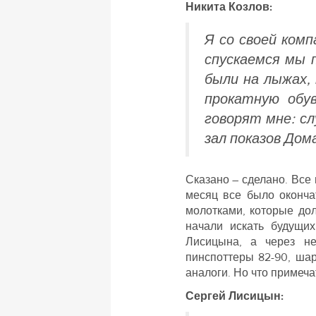
Никита Козлов:
Я со своей ком
спускаемся мы п
были на лыжах,
прокатную обу
говорят мне: сл
зал показов Дом
Сказано – сделано. Все
месяц все было оконча
молотками, которые до
начали искать будущи
Лисицына, а через н
пинспоттеры 82-90, ша
аналоги. Но что примечат
Сергей Лисицын: