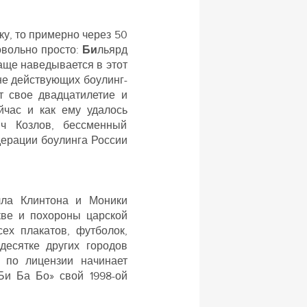
ку, то примерно через 50
овольно просто:
Би
льярд
аще наведывается в этот
ыне действующих боулинг-
т свое двадцатилетие и
йчас и как ему удалось
ич Козлов, бессменный
дерации боулинга России
лла Клинтона и Моники
кве и похороны царской
ех плакатов, футболок,
десятке других городов
 по лицензии начинает
Би Ба Бо» свой 1998-ой