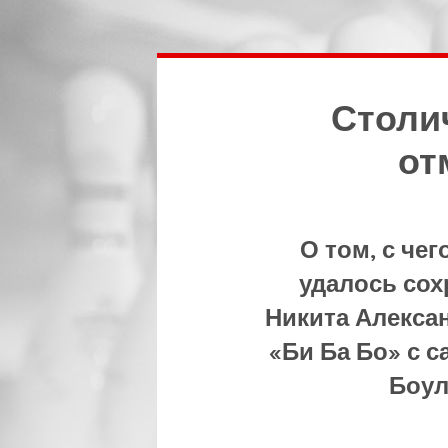
Столи
от
О том, с чег
удалось сох
Никита Алекса
«Би Ба Бо» с 
Боул