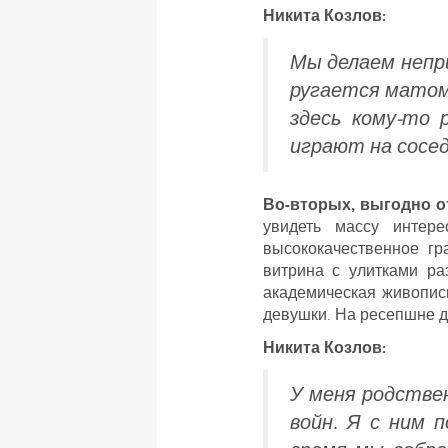
Никита Козлов:
Мы делаем непр
ругается матом.
здесь кому-то 
играют на сосед
Во-вторых, выгодно о
увидеть массу интер
высококачественное г
витрина с улитками ра
академическая живопись
девушки. На ресепшне дв
Никита Козлов:
У меня родствен
войн. Я с ним 