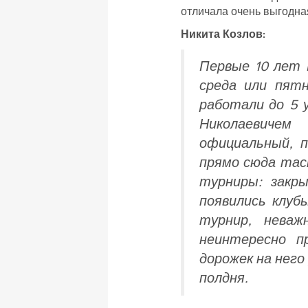
отличала очень выгодна
Никита Козлов:
Первые 10 лет М
среда или пят
работали до 5 
Николаевичем
официальный, 
прямо сюда тас
турниры: закр
появились клуб
турнир, неваж
неинтересно п
дорожек на него
полдня.