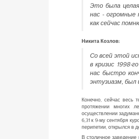
Это была целая
нас - огромные
как сейчас помн
Никита Козлов:
Со всей этой ис
в кризис 1998-г
нас быстро кон
энтузиазм, был 
Конечно, сейчас весь 
протяжении многих л
осуществлении задуманн
6,31 к 9-му сентября ку
перипетии, открылся в д
В столичное заведение 