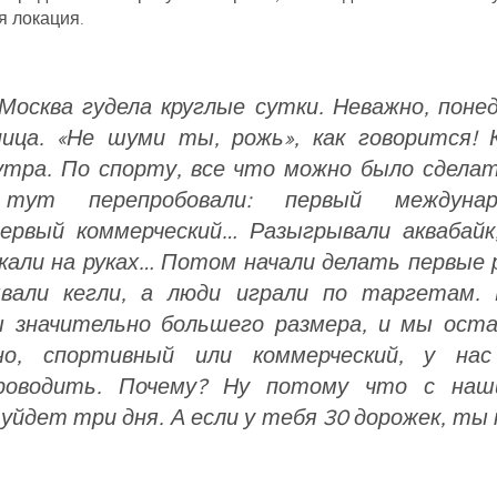
я локация.
осква гудела круглые сутки. Неважно, понед
ница. «Не шуми ты, рожь», как говорится!
утра. По спорту, все что можно было сдела
 тут перепробовали: первый междунар
первый коммерческий… Разыгрывали аквабай
кали на руках… Потом начали делать первые
ывали кегли, а люди играли по таргетам.
ы значительно большего размера, и мы оста
но, спортивный или коммерческий, у на
роводить. Почему? Ну потому что с наш
 уйдет три дня. А если у тебя 30 дорожек, ты