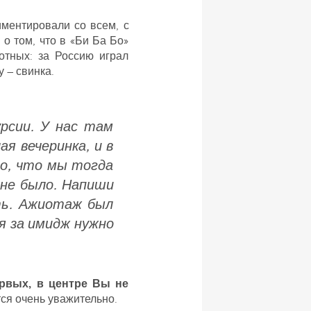
ментировали со всем, с
 о том, что в «Би Ба Бо»
отных: за Россию играл
у – свинка.
урсии. У нас там
я вечеринка, и в
то, что мы тогда
 не было. Напиши
ть. Ажиотаж был
я за имидж нужно
рвых, в центре Вы не
ся очень уважительно.