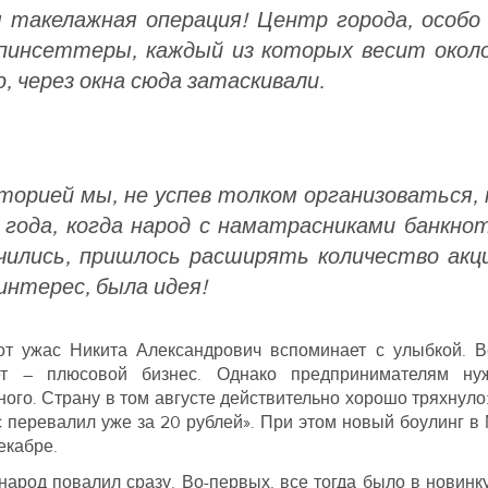
 такелажная операция! Центр города, особо
 пинсеттеры, каждый из которых весит окол
ю, через окна сюда затаскивали.
торией мы, не успев толком организоваться, 
о года, когда народ с наматрасниками банкнот
чились, пришлось расширять количество акци
интерес, была идея!
тот ужас Никита Александрович вспоминает с улыбкой. 
ет – плюсовой бизнес. Однако предпринимателям ну
ого. Страну в том августе действительно хорошо тряхнуло:
рс перевалил уже за 20 рублей». При этом новый боулинг в
екабре.
народ повалил сразу. Во-первых, все тогда было в новинку