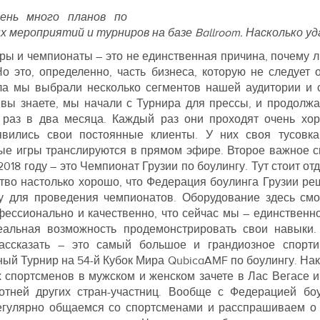
ень много планов по
 мероприятий и турниров на базе Ballroom. Насколько уд
иры и чемпионаты – это не единственная причина, почему 
Но это, определенно, часть бизнеса, которую не следует 
ла мы выбрали несколько сегментов нашей аудитории и с
 вы знаете, мы начали с Турнира для прессы, и продолж
раз в два месяца. Каждый раз они проходят очень хор
вились свои постоянные клиенты. У них своя тусовка
ые игры транслируются в прямом эфире. Второе важное с
2018 году – это Чемпионат Грузии по боулингу. Тут стоит о
тво настолько хорошо, что Федерация боулинга Грузии реш
 для проведения чемпионатов. Оборудование здесь смо
фессионально и качественно, что сейчас мы – единственно
еальная возможность продемонстрировать свои навыки.
ассказать – это самый большое и грандиозное спорти
й Турнир на 54-й Кубок Мира QubicaAMF по боулингу. Нак
х спортсменов в мужском и женском зачете в Лас Вегасе и
отней других стран-участниц. Вообще с Федерацией б
регулярно общаемся со спортсменами и расспрашиваем о 