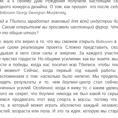
ми, а к своему Дню Рождения получили настоящий сю
ного конкурса дизайна. О том, как прошел что после себя
llroom Giorgi Georgian Murjiknely.
зад в Тбилиси заработал знаковый для всей индустрии б
m. Своим открытием вы произвели настоящий фурор. Что
е-то общие итоги?
, мало кто верил в то, что мы сможем открыть Ballroom в
ые сроки реализации проекта. Сложно представить, ск
адывая в него свои силы и энергию. За каждого участ
чувство гордости. Но общими усилиями, как вы знаете, мы 
ости и победы, когда нас посетил мэр Тбилиси, чтобы по
ый момент! Сейчас, когда первый год нашей работы
вспоминаем о том, насколько было нелегко. Мы продела
видеть результаты и то, чем боулинг-центр стал сейч
аченных усилий. Особенно, когда я вижу то, с каким удов
ого не секрет, что боулинг никогда не был какой-то серь
емся продвигать этот вид спорта в массы, потому что
та, в который может играть абсолютно каждый, независ
стей, возраста или пола. И это та идея, которую мы ста