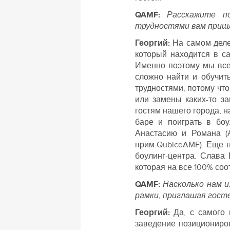
QAMF:
Расскажите по
трудностями вам пришл
Георгий:
На самом деле
который находится в с
Именно поэтому мы все
сложно найти и обучит
трудностями, потому чт
или замены каких-то з
гостям нашего города, н
баре и поиграть в боу
Анастасию и Романа (
прим.QubicaAMF). Еще н
боулинг-центра. Слава 
которая на все 100% соо
QAMF:
Насколько нам и
рамки, приглашая гост
Георгий:
Да, с самого
заведение позициониров