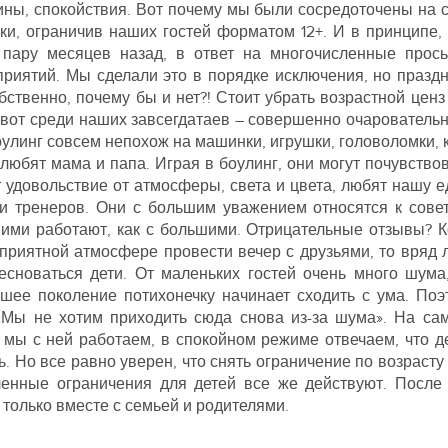
ины, спокойствия. Вот почему мы были сосредоточены на
ки, ограничив наших гостей форматом 12+. И в принципе,
пару месяцев назад, в ответ на многочисленные прос
приятий. Мы сделали это в порядке исключения, но празд
бственно, почему бы и нет?! Стоит убрать возрастной ценз 
 вот среди наших завсегдатаев – совершенно очаровательн
 боулинг совсем непохож на машинки, игрушки, головоломки,
и любят мама и папа. Играя в боулинг, они могут почувство
 удовольствие от атмосферы, света и цвета, любят нашу ед
 и тренеров. Они с большим уважением относятся к сове
с ними работают, как с большими. Отрицательные отзывы? К
 приятной атмосфере провести вечер с друзьями, то вряд 
бесноваться дети. От маленьких гостей очень много шума
ршее поколение потихонечку начинает сходить с ума. По
«Мы не хотим приходить сюда снова из-за шума». На сам
мы с ней работаем, в спокойном режиме отвечаем, что дет
ь. Но все равно уверен, что снять ограничение по возрасту
ленные ограничения для детей все же действуют. После 1
 только вместе с семьей и родителями.