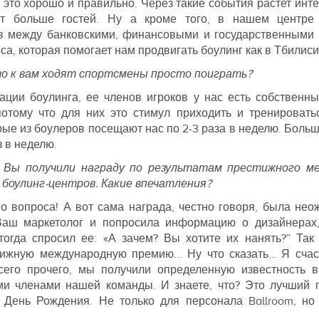
 это хорошо и правильно. Через такие события растет инте
ит больше гостей. Ну а кроме того, в нашем центре
в между банковскими, финансовыми и государственными
а, которая помогает нам продвигать боулинг как в Тбилиси,
то к вам ходят спортсмены просто поиграть?
ации боулинга, ее членов игроков у нас есть собственн
потому что для них это стимул приходить и тренировать
ые из боулеров посещают нас по 2-3 раза в неделю. Больши
з в неделю.
 Вы получили награду по результатам престижного ме
 боулинг-центров. Какие впечатления?
го вопроса! А вот сама награда, честно говоря, была не
Ваш маркетолог и попросила информацию о дизайнерах,
тогда спросил ее: «А зачем? Вы хотите их нанять?” Так
ижную международную премию... Ну что сказать… Я счас
сего прочего, мы получили определенную известность в 
ми членами нашей команды. И знаете, что? Это лучший п
День Рождения. Не только для персонала Ballroom, но 