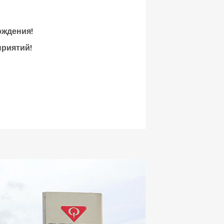
ождения!
приятий!