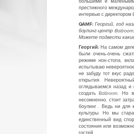
большими и маленьки
престижного международ
интервью с директором Ba
QAMF:
Георгий, год на
боулинг-центр Ballroo
Можете подвести каки
Георгий:
На самом деле
были очень-очень сжат
режиме нон-стопа, вкл
испытываю невероятное 
не забуду тот вкус рад
открытия. Невероятн
оглядываемся назад и 
создать Ballroom. Но 
несомненно, стоит затр
боулинг… Ведь ни для к
культуры. Но мы стара
единственный вид спор
состояния или возможно
гостей.