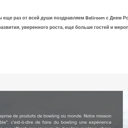
 еще раз от всей души поздравляем Ballroom с Днем Р
звития, уверенного роста, еще больше гостей и меро
eprise de produits de bowling au monde. Notre mission
ble", c'est-à-dire de faire du bowling une expérience