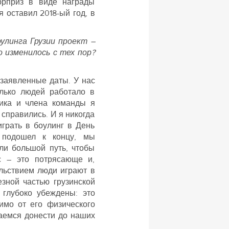
рприз в виде награды
 оставил 2018-ый год, в
оулинга Грузии проект –
 изменилось с тех пор?
 заявленные даты. У нас
олько людей работало в
ника и члена команды я
справились. И я никогда
играть в боулинг в День
 подошел к концу, мы
ли большой путь, чтобы
ас – это потрясающе и,
ольствием люди играют в
езной частью грузинской
 глубоко убеждены: это
имо от его физического
раемся донести до наших