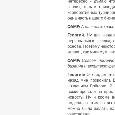
интересно. Я думаю, что
значит, к нам приход
корпоративных турниро
одна часть нашего бизнес
QAMF:
А насколько час
Георгий:
Ну для Федер
персональные скидки, 
основе. Поэтому некотор
играют, как минимум, ра
QAMF:
Совсем недавно
дизайна и архитектуры
Георгий:
О, я ждал это
назад мне позвонила 
созданием Ballroom. Я 
номинировали на прест
новость! Ну и кроме в
поделился этим со все
можно было желать на 
участвовал!