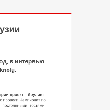
рузии
год, в интервью
knely.
рии проект – боулинг-
о: провели Чемпионат по
 постоянными гостями,