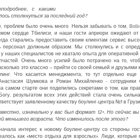
подробнее, с какими
ось столкнуться за последний год?
, проблем было очень много. Нельзя забывать о том, Ballr
амом сердце Тбилиси, и наши гости априори ожидают от н
гда старались предоставить своим клиентам сервис высо
ь персонал должным образом. Мы столкнулись и с опре
о у наших специалистов не хватало опыта для оперативной
апчастей. Очень много усилий было потрачено на то, что
асколько это классно – прийти со своей семьей и друзьями 
линг. Что касается менеджмента, то тут отдельно еще 
Анастасия Шумкова и Роман Михайленко - сотрудники Q
а самом старте они поделились секретами о том, как пра
Богу, результатом всех этих действий стала очень сильн
тветствует заявленному качеству боулинг-центра №1 в Грузи
звестно, изначально у вас был формат 12+. Но сейчас в
ей меньшего возраста. Что изменилось после этого?
 начала интерес к новому боулинг-центру со стороны гос
алось как «место отдыха для взрослых». Люди, которые 