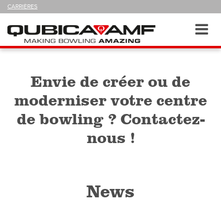
SUIVEZ-
CARRIÈRES
NOUS
SUR
Navigation
Toggl
navig
Envie de créer ou de
moderniser votre centre
de bowling ? Contactez-
nous !
News