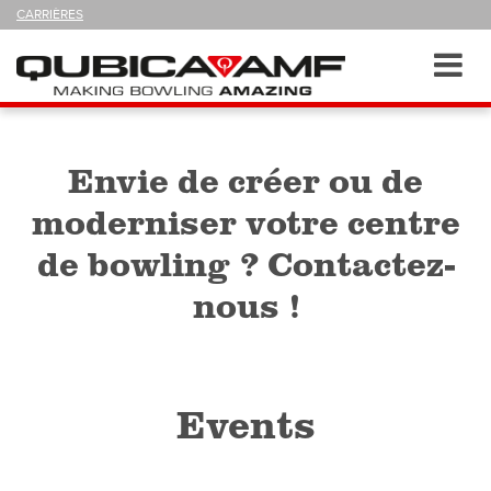
SUIVEZ-
CARRIÈRES
NOUS
SUR
Navigation
Toggl
navig
Envie de créer ou de
moderniser votre centre
de bowling ? Contactez-
nous !
Events